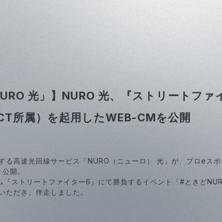
y NURO 光」】NURO 光、『ストリート
CT所属）を起用したWEB-CMを公開
る高速光回線サービス「NURO（ニューロ） 光」が、プロeスポ
り公開。
ーム『ストリートファイター6』にて勝負するイベント「#ときどNU
いただき、伴走しました。