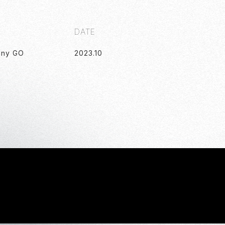
DATE
any GO
2023
.
10