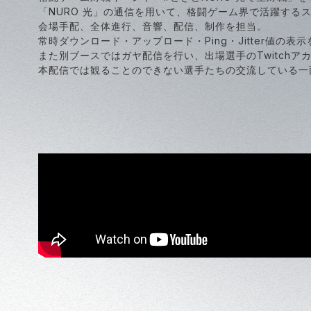
「NURO 光」の通信を用いて、格闘ゲーム界で活躍する
会場手配、全体進行、音響、配信、制作を担当。
常時ダウンロード・アップロード・Ping・Jitter値
また別ブースではガヤ配信を行い、出場選手のTwitch
本配信では観ることのできない選手たちの交流している一