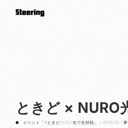
ときど × NURO光 
イベント「#ときどNURO光で生対戦」 / WEBCM「