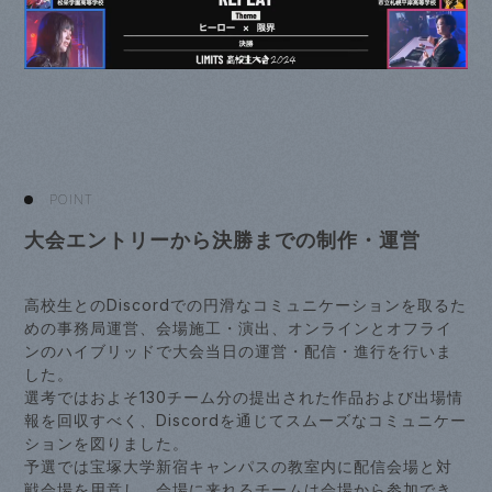
POINT
大会エントリーから決勝までの制作・運営
高校生とのDiscordでの円滑なコミュニケーションを取るた
めの事務局運営、会場施工・演出、オンラインとオフライ
ンのハイブリッドで大会当日の運営・配信・進行を行いま
した。
選考ではおよそ130チーム分の提出された作品および出場情
報を回収すべく、Discordを通じてスムーズなコミュニケー
ションを図りました。
予選では宝塚大学新宿キャンパスの教室内に配信会場と対
戦会場を用意し、会場に来れるチームは会場から参加でき