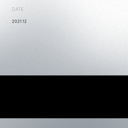
DATE
2021
.
12