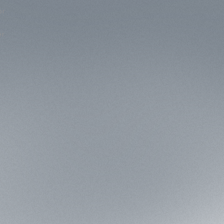
or
er