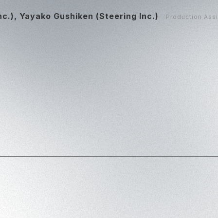
c.), Yayako Gushiken (Steering Inc.)
Production Assi