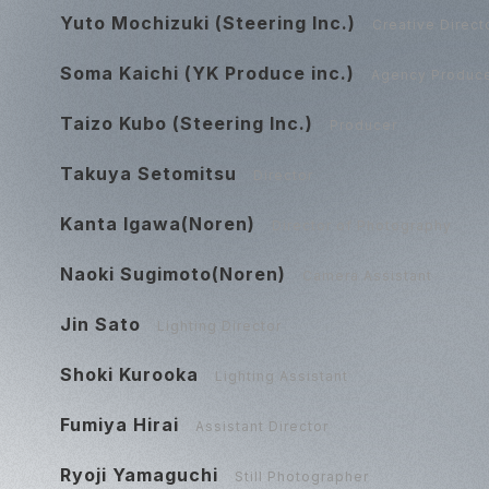
Yuto Mochizuki (Steering Inc.)
Creative Direct
Soma Kaichi (YK Produce inc.)
Agency Produc
Taizo Kubo (Steering Inc.)
Producer
Takuya Setomitsu
Director
Kanta Igawa(Noren)
Director of Photography
Naoki Sugimoto(Noren)
Camera Assistant
Jin Sato
Lighting Director
Shoki Kurooka
Lighting Assistant
Fumiya Hirai
Assistant Director
Ryoji Yamaguchi
Still Photographer