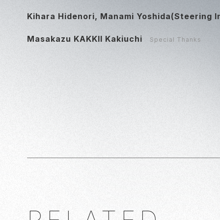
Kihara Hidenori, Manami Yoshida(Steering In
Masakazu KAKKII Kakiuchi
Special Thanks