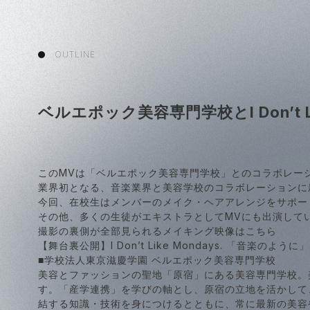
OUTLINE
ベルエポック美容専門学校とI Don’t L
このMVは「ベルエポック美容専門学校」とのコラボレー
業界初となる、音楽業界と美容学校のコラボレーションに
今回、在校生はメンバーのメイク・ヘアアレンジをサポー
その他、多くの生徒がエキストラとしてMVにも出演して
撮影の裏側が全部見られるメイキング映像はこちら
【舞台裏公開】I Don’t Like Mondays. 「音楽のように」.
■学校法人東京滋慶学園 ベルエポック美容専門学校
美容とファッションの聖地「原宿」にある美容専門学校。
す。「産学連携」を学びの軸とし、原宿の立地を活かして
結する知識・技術を身につけるとともに、常に最新の美容