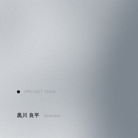
PROJECT TEAM
黒川 良平
Director