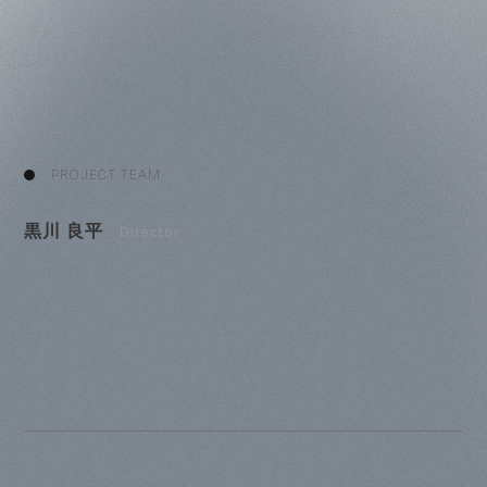
PROJECT TEAM
黒川 良平
Director