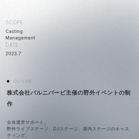
SCOPE
Casting
Management
DATE
2023
.
7
OUTLINE
株式会社バルニバービ主催の野外イベントの制
作
全体運営サポート。
野外ライブステージ、DJステージ、屋内ステージのキャス
ティング。